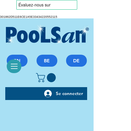
301862D511E6CE1A5E33434220552115
EN
BE
DE
Se connecter