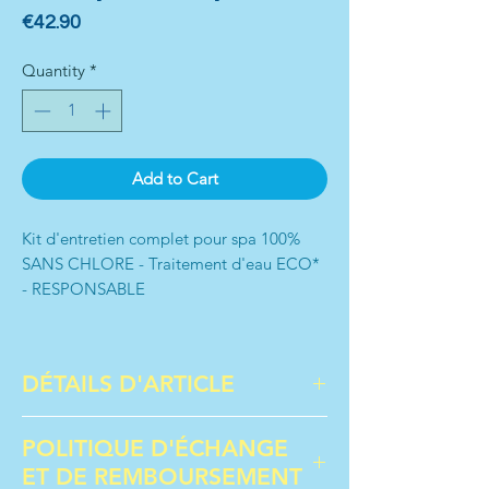
Price
€42.90
Quantity
*
Add to Cart
Kit d'entretien complet pour spa 100%
SANS CHLORE - Traitement d'eau ECO*
- RESPONSABLE
Dimensions : Longueur : 20cm / Largeur :
24cm / Hauteur : 5cm
DÉTAILS D'ARTICLE
Poids : 1KG
Kit d’entretien complet spécial Spa 100%
POLITIQUE D'ÉCHANGE
SANS CHLORE - Traitement d’eau Eco*-
ET DE REMBOURSEMENT
Responsable (*Economique)