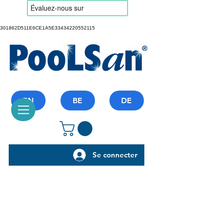
301862D511E6CE1A5E33434220552115
EN
BE
DE
Se connecter